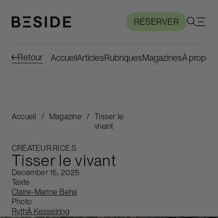
RÉSERVER
Retour
Accueil
Articles
Rubriques
Magazines
À propos
Accueil
/
Magazine
/
Tisser le
vivant
CRÉATEUR.RICE.S
Tisser le vivant
December 15, 2025
Texte
Claire-Marine Beha
Photo
RythÂ Kesselring