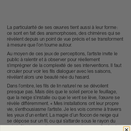
La particularité de ses œuvres tient aussi à leur forme :
ce sont en fait des anamorphoses, des chimères qui se
révèlent depuis un point de vue précis et se transforment
à mesure que l’on tourne autour.
Au moyen de ces jeux de perceptions, l’artiste invite le
public à ralentir et à observer pour réellement
s’imprégner de la complexité de ses interventions. Il faut
circuler pour voir les fils dialoguer avec les saisons,
révélant alors une beauté née du hasard.
Dans l’ombre, les fils de lin naturel ne se dévoilent
presque pas. Mais dès que le soleil perce le feuillage,
que la neige s’installe ou que le vent se lève, l’œuvre se
révèle différemment. « Mes installations ont leur propre
vie, s’enthousiasme l’artiste. Je les vois comme à travers
les yeux d’un enfant. La magie d’un flocon de neige qui
se dépose sur un fil, ou qui s’attarde sous le rayon du
soleil. C’est merveilleux, mais ça ne dure pas. Sauf qu’on