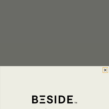
FORMULAIRE DE CONTACT
Écrivez-nous un message, notre
équipe vous répondra dans un bref
délai.