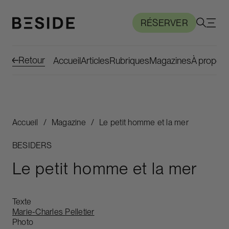
RÉSERVER
Retour
Accueil
Articles
Rubriques
Magazines
À propos
Accueil
/
Magazine
/
Le petit homme et la mer
BESIDERS
Le petit homme et la mer
Texte
Marie-Charles Pelletier
Photo