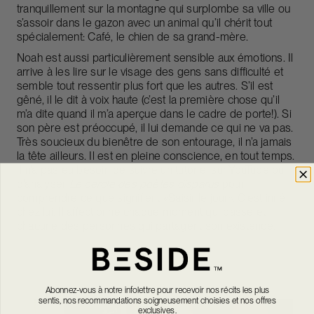
tranquillement sur la montagne qui surplombe sa ville ou
s’assoir dans le gazon avec un animal qu’il chérit tout
spécialement: Café, le chien de sa grand-mère.
Noah est aussi particulièrement sensible aux émotions. Il
arrive à les lire sur le visage des gens sans difficulté et
semble tout ressentir plus fort que les autres. S’il est
gêné, il le dit à voix haute (c’est la première chose qu’il
m’a dite quand il m’a aperçue dans le cadre de porte!). Si
son père est préoccupé, il lui demande ce qui ne va pas.
Très soucieux du bienêtre de son entourage, il n’a jamais
la tête ailleurs. Il est en pleine conscience, en tout temps.
Il n’a pas eu besoin de suivre un tutoriel sur YouTube ou
d’analyser
Le cercle des poètes disparus
pour
comprendre ce que signifient «Saisir le jour». C’est inné
chez lui. Il affectionne chaque moment qui passe et
chacune des personnes qui partagent son existence.
Abonnez-vous à notre infolettre pour recevoir nos récits les plus
sentis, nos recommandations soigneusement choisies et nos offres
exclusives.