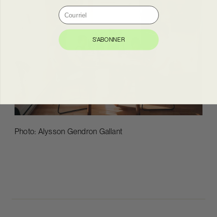
Courriel
S'ABONNER
Photo: Alysson Gendron Gallant