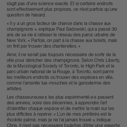
s’agit pas d’une science exacte. Et si certains endroits
sont effectivement plus propices, ce n’est parfois qu’une
question de hasard.
« Il y a un gros facteur de chance dans la chasse aux
champignons », explique Paul Sadowski, qui a passé 30
ans de sa vie à ratisser le réseau des parcs urbains de
New York. « Parfois, on part à la chasse aux bolets, mais
on finit par trouver des chanterelles. »
Ainsi, il ne serait pas toujours nécessaire de sortir de la
ville pour dénicher des champignons. Selon Chris Liberty,
de la Mycological Society of Toronto, le High Park et le
parc urbain national de la Rouge, à Toronto, sont parmi
les meilleurs endroits où trouver des espèces en ville,
comme l’amanite tue-mouches et le ganoderme des
artistes.
Les chasseur·euse·s les plus expérimenté·e·s passent
des années, voire des décennies, à apprendre l’art
d’identifier chaque espèce et de mettre la main sur les
plus difficiles à repérer. « L’un de mes préférés est le
rhodote palmé, mais je ne l’ai jamais trouvé », indique
Chris. Il n’est pas nécessaire toutefois d’être un·e expert·e