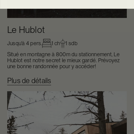
Le Hublot
Jusqu'à 4 pers.
1 ch
1 sdb
Situé en montagne à 800m du stationnement, Le
Hublot est notre secret le mieux gardé. Prévoyez
une bonne randonnée pour y accéder!
Plus de détails