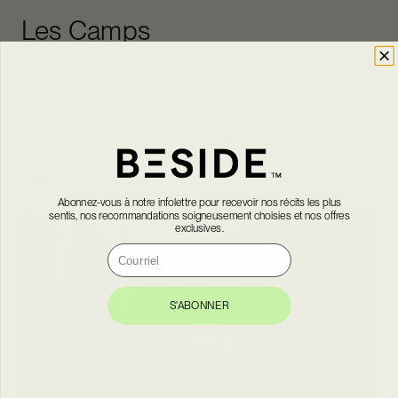
Les Camps
Jusqu'à 5 personnes
1 ch
1 sdb (partagée)
Chaque camp offre une cabine intime, avec son
rond de feu privé, une bécosse rustique et son
propre espace de territoire à habiter pleinement.
Plus de détails
Abonnez-vous à notre infolettre pour recevoir nos récits les plus
sentis, nos recommandations soigneusement choisies et nos offres
exclusives.
Courriel
S'ABONNER