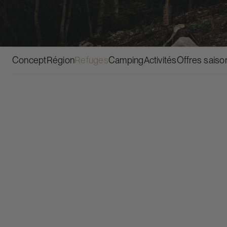
RÉSERVER
Concept
Région
Refuges
Camping
Activités
Offres saiso
LA LUCARNE
À PARTIR DE
130$ / nuit*
4 personnes
Meublé