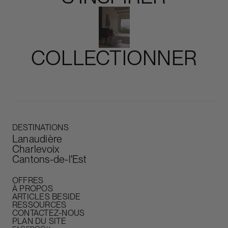
COLLECTIONNER
Slide 3 of 5.
DESTINATIONS
Lanaudière
Charlevoix
Cantons-de-l'Est
OFFRES
À PROPOS
ARTICLES BESIDE
RESSOURCES
CONTACTEZ-NOUS
PLAN DU SITE