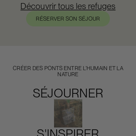
Découvrir tous les refuges
RÉSERVER SON SÉJOUR
CRÉER DES PONTS ENTRE L’HUMAIN ET LA
NATURE
SÉJOURNER
S'INSPIRER
Slide 4 of 4.