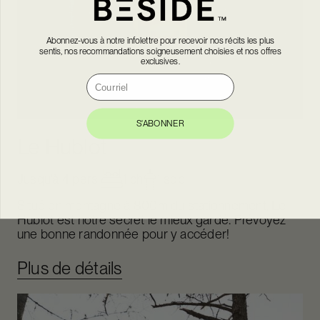
Abonnez-vous à notre infolettre pour recevoir nos récits les plus
sentis, nos recommandations soigneusement choisies et nos offres
exclusives.
Courriel
S'ABONNER
Le Hublot
Jusqu'à 4 pers.
1 ch
1 sdb
Situé en montagne à 800m du stationnement, Le
Hublot est notre secret le mieux gardé. Prévoyez
une bonne randonnée pour y accéder!
Plus de détails