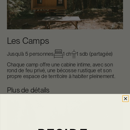
Les Camps
Jusqu'à 5 personnes
1 ch
1 sdb (partagée)
Chaque camp offre une cabine intime, avec son
rond de feu privé, une bécosse rustique et son
propre espace de territoire à habiter pleinement.
Plus de détails