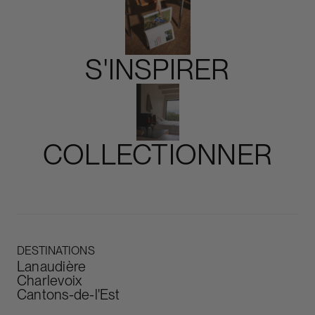
S'INSPIRER
Slide 4 of 4.
COLLECTIONNER
Slide 3 of 5.
DESTINATIONS
Lanaudière
Charlevoix
Cantons-de-l'Est