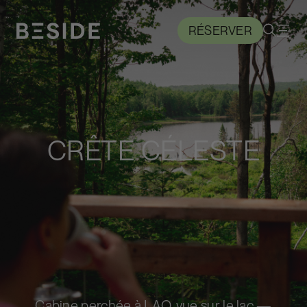
RÉSERVER
CRÊTE CÉLESTE
Cabine perchée à LAO, vue sur le lac —