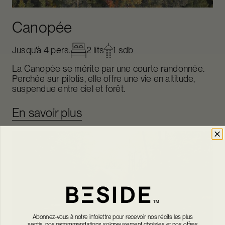
Canopée
Jusqu'à 4 pers.
2 lits
1 sdb
La Canopée se mérite par une courte randonnée.
Perchée sur pilotis, elle offre une vie en altitude,
suspendue entre ciel et forêt.
En savoir plus
Abonnez-vous à notre infolettre pour recevoir nos récits les plus
sentis, nos recommandations soigneusement choisies et nos offres