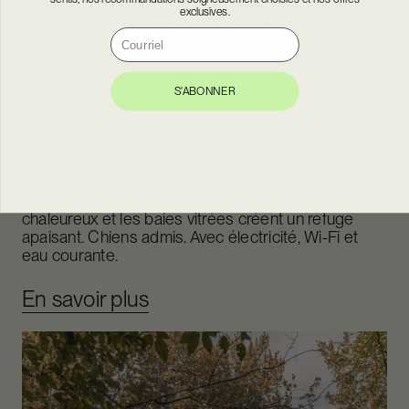
exclusives.
Courriel
S'ABONNER
Coteau
Jusqu'à 2 pers.
1 lit
1 sdb
Le Coteau se fond dans la forêt, à hauteur du sol.
Facile d’accès, sa proximité avec la nature, le bois
chaleureux et les baies vitrées créent un refuge
apaisant. Chiens admis. Avec électricité, Wi-Fi et
eau courante.
En savoir plus