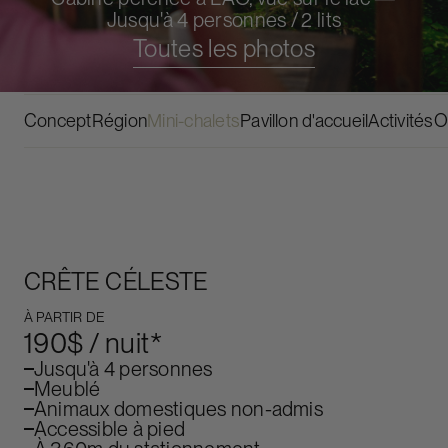
Jusqu'à 4 personnes / 2 lits
Toutes les photos
RÉSERVER
Concept
Région
Mini-chalets
Pavillon d'accueil
Activités
O
CRÊTE CÉLESTE
À PARTIR DE
190$ / nuit*
Jusqu'à 4 personnes
Meublé
Animaux domestiques non-admis
Accessible à pied